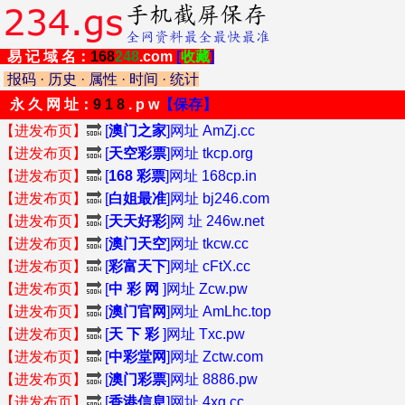
易 记 域 名：
168
248
.com
[
收藏
]
报码
·
历史
·
属性
·
时间
·
统计
永 久 网 址：
9 1 8
. p w
【保存】
【进发布页】
🔜
[
澳门之家
]网址 AmZj.cc
【进发布页】
🔜
[
天空彩票
]网址 tkcp.org
【进发布页】
🔜
[
168 彩票
]网址 168cp.in
【进发布页】
🔜
[
白姐最准
]网址 bj246.com
【进发布页】
🔜
[
天天好彩
]网 址 246w.net
【进发布页】
🔜
[
澳门天空
]网址 tkcw.cc
【进发布页】
🔜
[
彩富天下
]网址 cFtX.cc
【进发布页】
🔜
[
中 彩 网
]网址 Zcw.pw
【进发布页】
🔜
[
澳门官网
]网址 AmLhc.top
【进发布页】
🔜
[
天 下 彩
]网址 Txc.pw
【进发布页】
🔜
[
中彩堂网
]网址 Zctw.com
【进发布页】
🔜
[
澳门彩票
]网址 8886.pw
【进发布页】
🔜
[
香港信息
]网址 4xg.cc