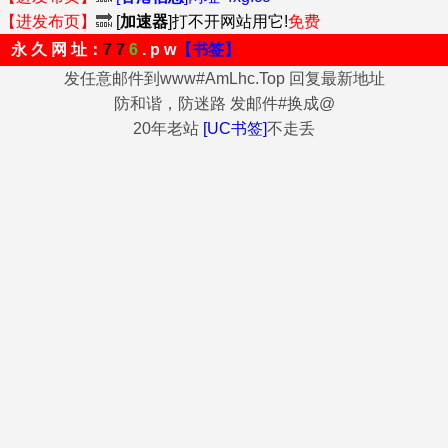
【进发布页】
🔜
[
加速器
]打不开网站用它!
免费
永 久 网 址：
7 7
6
. p w
【书签】
发任意邮件到www#AmLhc.Top 回复最新地址
防和谐，防迷路 发邮件#换成@
20年老站
[UC书签]
不走丢